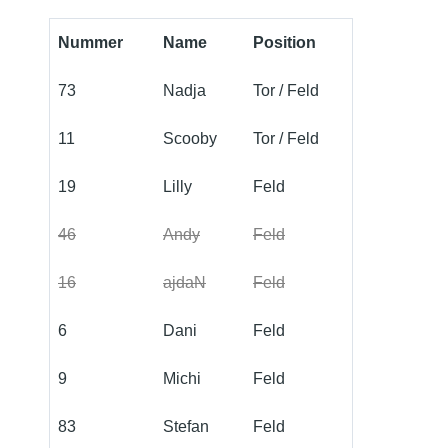
Nummer
Name
Position
73
Nadja
Tor / Feld
11
Scooby
Tor / Feld
19
Lilly
Feld
46
Andy
Feld
16
ajdaN
Feld
6
Dani
Feld
9
Michi
Feld
83
Stefan
Feld