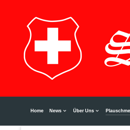
Home
News
Über Uns
Plauschmei